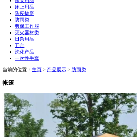
保安用品
床上用品
防疫物资
防雨类
劳保工作服
灭火器材类
日杂用品
五金
洗化产品
一次性手套
当前的位置：
主页
>
产品展示
>
防雨类
帐篷